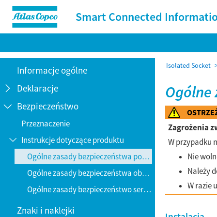
Smart Connected Informati
Isolated Socket
Informacje ogólne
Deklaracje
Ogólne 

Bezpieczeństwo

OSTRZE
Przeznaczenie
Zagrożenia z
Instrukcje dotyczące produktu

W przypadku n
Ogólne zasady bezpieczeństwa podczas instalowania
Nie woln
Należy 
Ogólne zasady bezpieczeństwa obsługi
W razie 
Ogólne zasady bezpieczeństwo serwisu i konserwacji
Znaki i naklejki
Instalacja