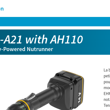
on
-A21 with AH110
y-Powered Nutrunner
La 
pet
pou
mod
EHM
not
Tens