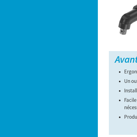
Avan
Ergon
Un out
Instal
Facile
néces
Produ