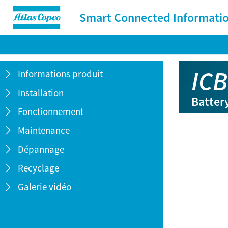
Smart Connected Informati
ICB
Informations produit

Installation

Batter
Fonctionnement

Maintenance

Dépannage

Recyclage

Galerie vidéo
