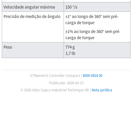
Velocidade angular máxima
150 °/s
Precisão de medição de ângulo
±1° ao longo de 360° sem pré-
carga de torque
±1% ao longo de 360° sem pré-
carga de torque
Peso
774 g
1,7 lb
STRwrench Controller Compact
|
8059 0924 00
Publicado: 2026-04-15
© 2026 Atlas Copco Industrial Technique AB
|
Nota jurídica