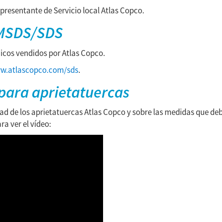
presentante de Servicio local
Atlas Copco
.
 MSDS/SDS
micos vendidos por
Atlas Copco
.
w.atlascopco.com/sds
.
para aprietatuercas
d de los aprietatuercas Atlas Copco y sobre las medidas que deb
ra ver el vídeo: