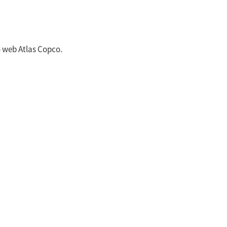
io web
Atlas Copco
.