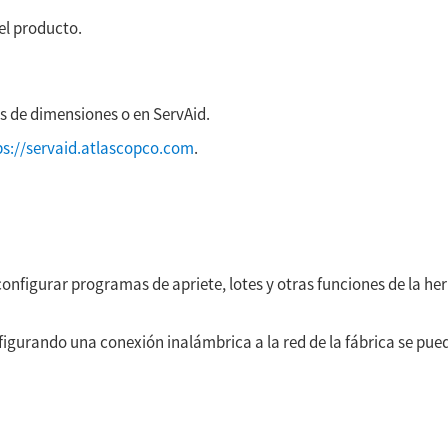
del producto.
s de dimensiones o en ServAid.
ps://servaid.atlascopco.com
.
nfigurar programas de apriete, lotes y otras funciones de la he
gurando una conexión inalámbrica a la red de la fábrica se pue